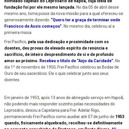
nomeado capelão do Leprosário de Itapoã, cuja ideia de
fundação foi por ele mesmo lançada.
No dia 05 de abril desse
mesmo ano, toma posse da nova missão para a qual ofereceu-se
generosamente dizendo:
“Quero ter a graça de terminar onde
Francisco de Assis começou”.
No mesmo dia, celebrou aí a
primeira missa.
Frei Pacífico,
pela sua dedicação e proximidade com os
doentes, deu provas de elevado espírito de renúncia e
sacrifício, de inteiro desprendimento de si e de profundo
amor ao próximo.
Recebeu o título de “Anjo da Caridade”.
No
dia 1º de novembro de 1950, Frei Pacífico celebrou as Bodas de
Ouro de seu sacerdócio. Ele o quis celebrar junto aos seus
doentes.
Em janeiro de 1953, após 13 anos de abnegado serviço em Itapoã,
não podendo mais responder sozinho pelas necessidades do
Leprosário, deixou a
Capelania para Frei Adelar Rigo,
permanecendo Frei Pacífico como auxiliar até 07 de junho de
1953
quando, fisicamente alquebrado, recolheu-se definitivamente