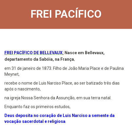
FREI PACÍFICO
F
REI PACÍFICO DE BELLEVAUX
:
Nasce em Bellevaux,
departamento da Sabóia, na França
,
em 31 de janeiro de 1873. Filho de João Maria Place e de Paulina
Meynet,
recebe o nome de Luis Narciso Place, ao ser batizado três dias
após o nascimento,
na igreja Nossa Senhora da Assunção, em sua terra natal.
Enquanto faz os primeiros estudos,
Deus deposita no coração de Luis Narciso a semente da
vocação sacerdotal e religiosa
.