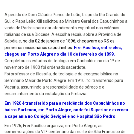
A pedido de Dom Cláudio Ponce de Leão, bispo do Rio Grande do
Sul, o Papa Leão XIII solicitou ao Ministro Geral dos Capuchinhos a
vinda
de Padres
para dar atendimento espiritual nas colônias
italianas de sua Diocese. A escolha recaiu sobre a Província
de
Sabóia e,
no dia 02 de janeiro de 1896, chegavam ao RS os
primeiros missionários capuchinhos.
Frei Pacífico, entre eles,
chegou em Porto Alegre no dia 10 de fevereiro de 1899.
Completou os estudos de teologia em Garibaldi e no dia 1º de
novembro de 1900 foi ordenado sacerdote.
Foi professor de filosofia, de teologia e de exegese bíblica no
Seminário Maior de Porto Alegre.
Em 1910, foi transferido para
Vacaria, assumindo a responsabilidade de pároco e o
encaminhamento da instalação da Prelazia.
Em 1920 é transferido para a residência dos Capuchinhos no
bairro Partenon, em Porto Alegre, onde foi Superior e exerceu
a capelania no Colégio Sevigné e no Hospital São Pedro.
Em 1926, Frei Pacífico organiza, em Porto Alegre, as
comemorações do VIIº centenário da morte de São Francisco de