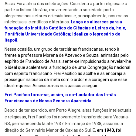
Assis. Foi a alma das celebrações. Coordena a parte religiosa e a
parte artístico-literária, movimentando a sociedade porto-
alegrense nos setores eclesiásticos e, principalmente, nos meios
intelectuais, científicos e literários.
Lança os alicerces para a
fundação do Instituto Católico de Ciências e Letras da, hoje,
Pontifícia Universidade Católica; Idealiza o leprosário de
Itapoã.
Nessa ocasião, um grupo de terciárias franciscanas, tendo à
frente a professora Morena de Azevedo e Souza, animadas pelo
espírito de Francisco de Assis, sente-se impulsionado a revelar-lhe
o ideal que acalentava: a fundação de uma Congregação nacional
com espírito franciscano. Frei Pacífico as acolhe e as encoraja a
prosseguir na busca da meta com o ardor e a coragem que esse
ideal requeria. Assessora-as nos passos a seguir.
Frei Pacífico torna-se, assim, o co-fundador das Irmãs
Franciscanas de Nossa Senhora Aparecida.
Depois de ter exercido, em Porto Alegre, altas funções intelectuais
e religiosas, Frei Pacifico foi novamente transferido para Vacaria-
RS,
permanecendo lá até 1937.
Em março de 1938, assumiu a
direção do Seminário Menor de Caxias do Sul. E,
em 1940, foi