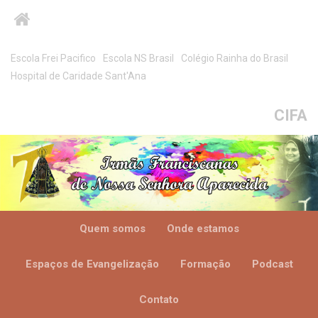
Escola Frei Pacifico
Escola NS Brasil
Colégio Rainha do Brasil
Hospital de Caridade Sant'Ana
CIFA
Quem somos
Onde estamos
Espaços de Evangelização
Formação
Podcast
Contato