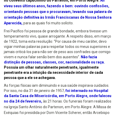
no convento capuchinho do Partenon, em Porto Alegre.
Ali
viveu seus últimos anos, fazendo o bem: ouvindo confissões,
orientando pessoas que o procuravam, levando sua palavra de
orientação definitiva às Irmãs Franciscanas de Nossa Senhora
Aparecida,
para as quais foi muito solícito.
Frei Pacífico foi pessoa de grande bondade, embora tivesse um
temperamento vivo, quase arrogante. A respeito disso, em março
de 1922, toma esta resolução: “Por causa de meu caráter, devo
vigiar minhas palavras para respeitar todos os meus superiores e
jamais criticá-los para não ser de peso aos confrades que comigo
vivem e nunca falar senão bem dos ausentes”.
Não fazia
distinção de pessoas, classes, cor, nacionalidade ou raça.
Possuia um olhar naturalmente penetrante, igualmente
penetrante era a intuição da necessidade interior de cada
pessoa que a ele se achegava.
As forças físicas iam diminuindo e sua saúde inspirava cuidados.
Por isso, no dia 31 de janeiro de 1957,
foi internado no Hospital
da Santa Casa de Misericórdia, em Porto Alegre, onde faleceu
no dia 24 de fevereiro,
às 21 horas.
Os funerais foram realizados
na Igreja Santo Antônio do Partenon, em Porto Alegre. A Missa de
Exéquias foi presidida por Dom Vicente Scherer, então Arcebispo