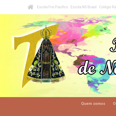
Escola Frei Pacifico
Escola NS Brasil
Colégio Ra
Quem somos
O