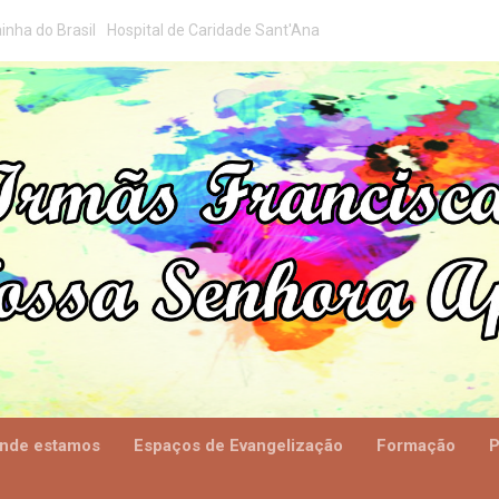
inha do Brasil
Hospital de Caridade Sant'Ana
nde estamos
Espaços de Evangelização
Formação
P