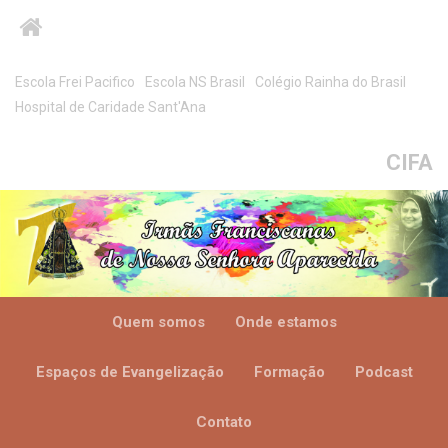
Escola Frei Pacifico
Escola NS Brasil
Colégio Rainha do Brasil
Hospital de Caridade Sant'Ana
CIFA
Quem somos
Onde estamos
Espaços de Evangelização
Formação
Podcast
Contato