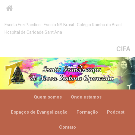
Escola Frei Pacifico
Escola NS Brasil
Colégio Rainha do Brasil
Hospital de Caridade Sant'Ana
CIFA
Quem somos
Onde estamos
Espaços de Evangelização
Formação
Podcast
Contato