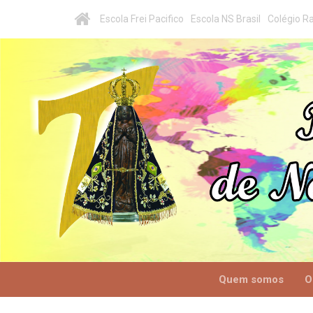
Escola Frei Pacifico
Escola NS Brasil
Colégio Ra
Quem somos
O