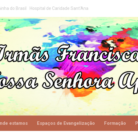
inha do Brasil
Hospital de Caridade Sant'Ana
nde estamos
Espaços de Evangelização
Formação
P