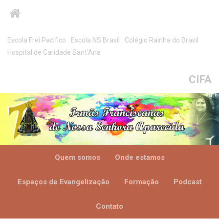
Escola Frei Pacifico
Escola NS Brasil
Colégio Rainha do Brasil
Hospital de Caridade Sant'Ana
CIFA
Quem somos
Onde estamos
Espaços de Evangelização
Formação
Podcast
Contato