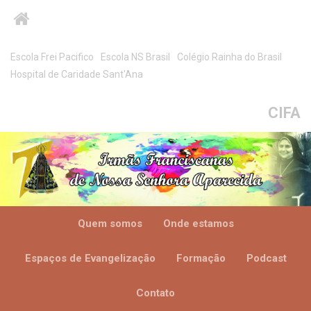
Escola Frei Pacifico
Escola NS Brasil
Colégio Rainha do Brasil
Hospital de Caridade Sant'Ana
CIFA
Quem somos
Onde estamos
Espaços de Evangelização
Formação
Podcast
Contato