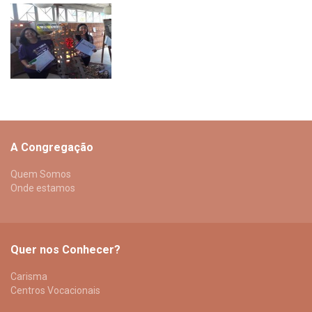
A Congregação
Quem Somos
Onde estamos
Quer nos Conhecer?
Carisma
Centros Vocacionais