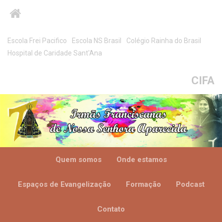
Escola Frei Pacifico
Escola NS Brasil
Colégio Rainha do Brasil
Hospital de Caridade Sant'Ana
CIFA
Quem somos
Onde estamos
Espaços de Evangelização
Formação
Podcast
Contato