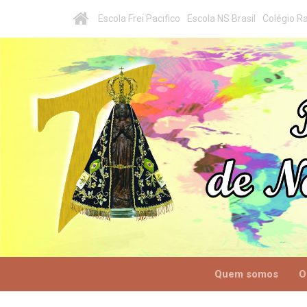
Escola Frei Pacifico
Escola NS Brasil
Colégio Ra
Quem somos
O