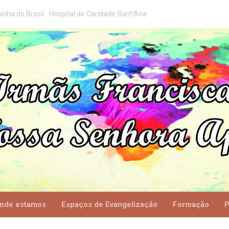
inha do Brasil
Hospital de Caridade Sant'Ana
nde estamos
Espaços de Evangelização
Formação
P