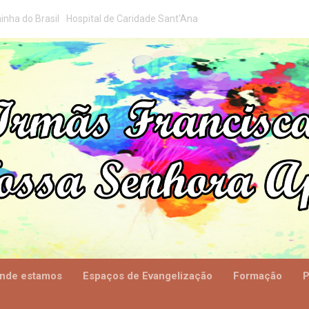
inha do Brasil
Hospital de Caridade Sant'Ana
nde estamos
Espaços de Evangelização
Formação
P