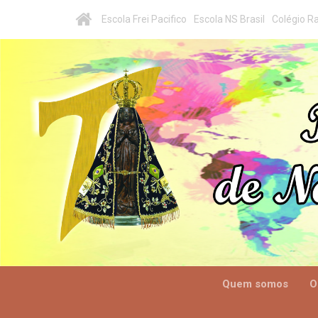
Escola Frei Pacifico
Escola NS Brasil
Colégio Ra
Quem somos
O