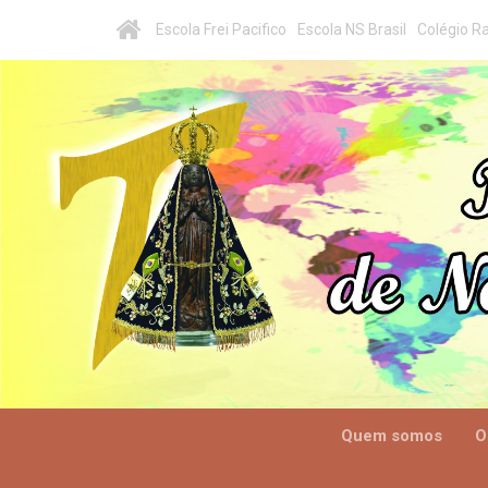
Escola Frei Pacifico
Escola NS Brasil
Colégio Ra
Quem somos
O