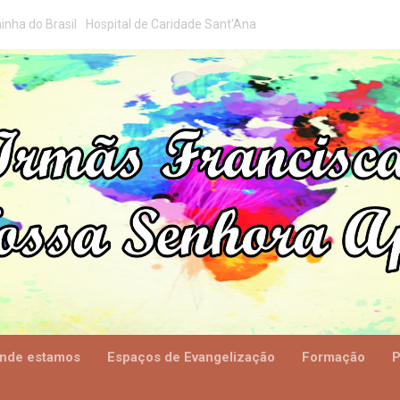
inha do Brasil
Hospital de Caridade Sant'Ana
nde estamos
Espaços de Evangelização
Formação
P