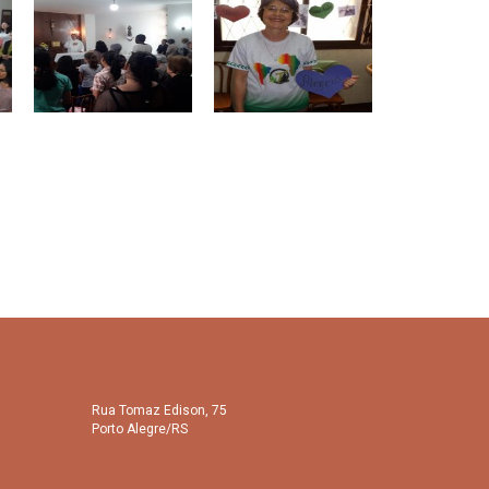
Rua Tomaz Edison, 75
Porto Alegre/RS