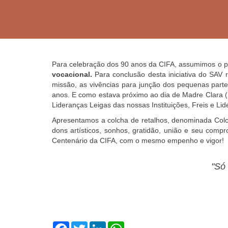
Para celebração dos 90 anos da CIFA, assumimos o p
vocacional.
Para conclusão desta iniciativa do SAV 
missão, as vivências para junção dos pequenas part
anos. E como estava próximo ao dia de Madre Clara 
Lideranças Leigas das nossas Instituições, Freis e L
Apresentamos a colcha de retalhos, denominada Colc
dons artísticos, sonhos, gratidão, união e seu co
Centenário da CIFA, com o mesmo empenho e vigor!
"Só
Facebook
Twitter
LinkedIn
WhatsApp