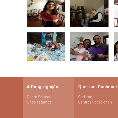
A Congregação
Quer nos Conhecer
Quem Somos
Carisma
Onde estamos
Centros Vocacionais