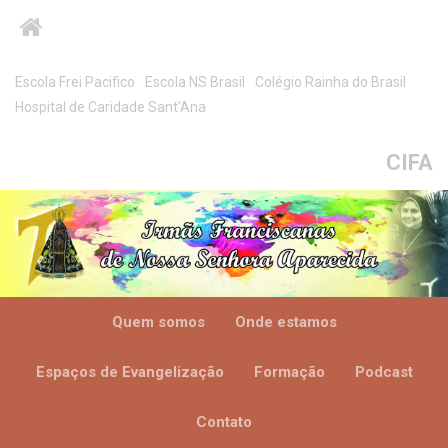
Escola Frei Pacifico
Escola NS Brasil
Colégio Rainha do Brasil
Hospital de Caridade Sant'Ana
CIFA
Quem somos
Onde estamos
Espaços de Evangelização
Formação
Podcast
Contato