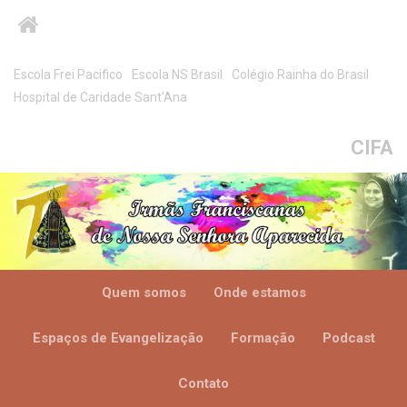
Escola Frei Pacifico
Escola NS Brasil
Colégio Rainha do Brasil
Hospital de Caridade Sant'Ana
CIFA
Quem somos
Onde estamos
Espaços de Evangelização
Formação
Podcast
Contato