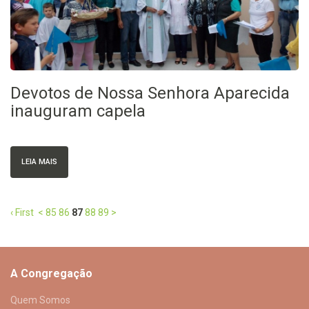
Devotos de Nossa Senhora Aparecida
inauguram capela
LEIA MAIS
‹ First
<
85
86
87
88
89
>
A Congregação
Quem Somos