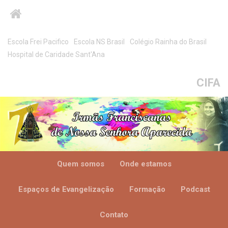
Escola Frei Pacifico
Escola NS Brasil
Colégio Rainha do Brasil
Hospital de Caridade Sant'Ana
CIFA
Quem somos
Onde estamos
Espaços de Evangelização
Formação
Podcast
Contato