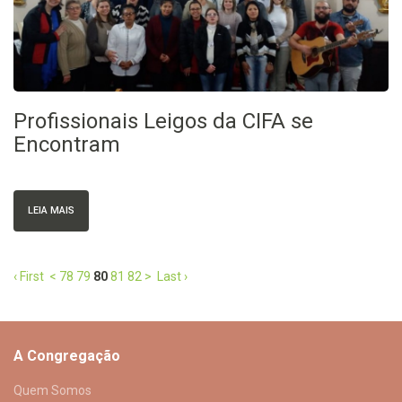
Profissionais Leigos da CIFA se
Encontram
LEIA MAIS
‹ First
<
78
79
80
81
82
>
Last ›
A Congregação
Quem Somos