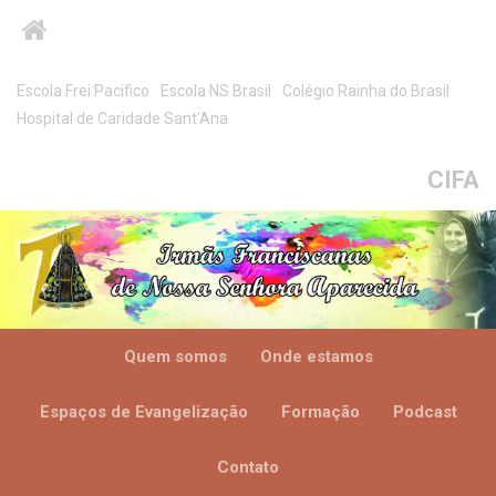
Escola Frei Pacifico
Escola NS Brasil
Colégio Rainha do Brasil
Hospital de Caridade Sant'Ana
CIFA
Quem somos
Onde estamos
Espaços de Evangelização
Formação
Podcast
Contato